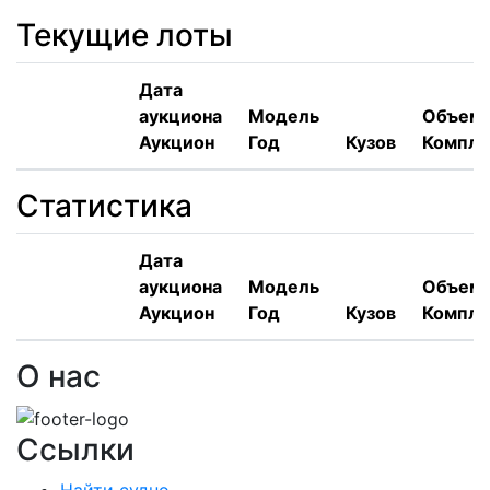
Текущие лоты
Дата
аукциона
Модель
Объем,
Аукцион
Год
Кузов
Компле
Статистика
Дата
аукциона
Модель
Объем,
Аукцион
Год
Кузов
Компле
О нас
Ссылки