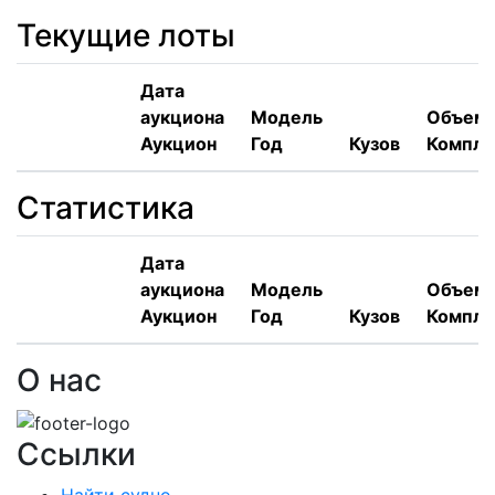
Текущие лоты
Дата
аукциона
Модель
Объем,
Аукцион
Год
Кузов
Компле
Статистика
Дата
аукциона
Модель
Объем,
Аукцион
Год
Кузов
Компле
О нас
Ссылки