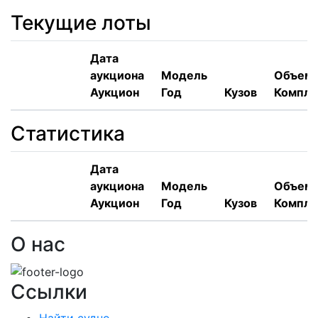
Текущие лоты
Дата
аукциона
Модель
Объем,
Аукцион
Год
Кузов
Компле
Статистика
Дата
аукциона
Модель
Объем,
Аукцион
Год
Кузов
Компле
О нас
Ссылки