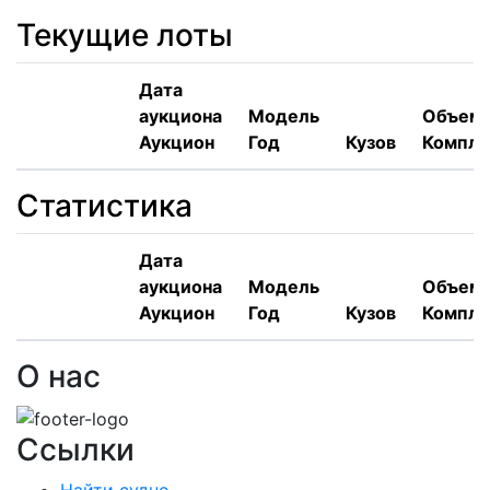
Текущие лоты
Дата
аукциона
Модель
Объем,
Аукцион
Год
Кузов
Компле
Статистика
Дата
аукциона
Модель
Объем,
Аукцион
Год
Кузов
Компле
О нас
Ссылки