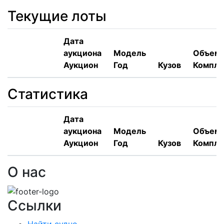
Текущие лоты
Дата
аукциона
Модель
Объем,
Аукцион
Год
Кузов
Компле
Статистика
Дата
аукциона
Модель
Объем,
Аукцион
Год
Кузов
Компле
О нас
Ссылки