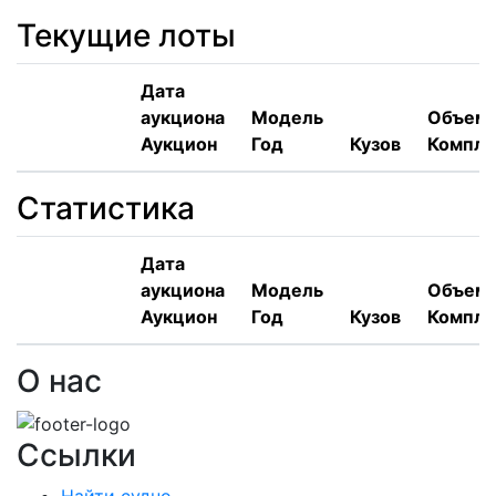
Текущие лоты
Дата
аукциона
Модель
Объем,
Аукцион
Год
Кузов
Компле
Статистика
Дата
аукциона
Модель
Объем,
Аукцион
Год
Кузов
Компле
О нас
Ссылки