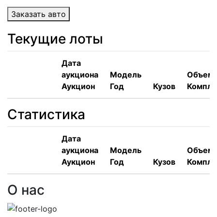
Заказать авто
Текущие лоты
Дата
аукциона
Модель
Объем,
Аукцион
Год
Кузов
Компле
Статистика
Дата
аукциона
Модель
Объем,
Аукцион
Год
Кузов
Компле
О нас