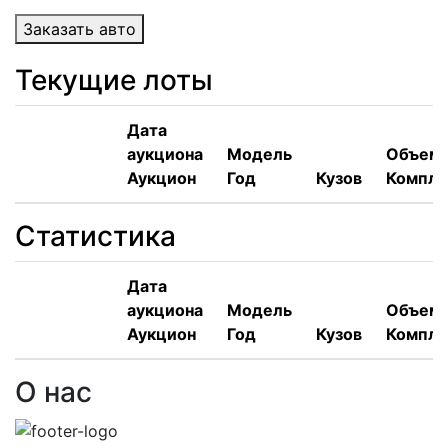
Заказать авто
Текущие лоты
Дата
аукциона
Модель
Объем,
Аукцион
Год
Кузов
Компле
Статистика
Дата
аукциона
Модель
Объем,
Аукцион
Год
Кузов
Компле
О нас