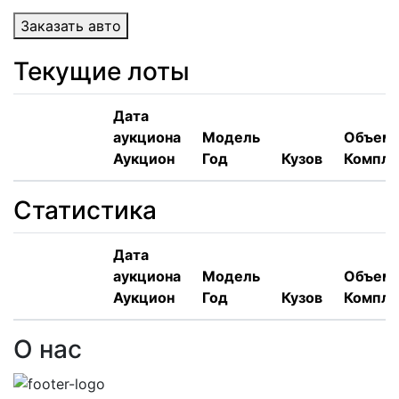
Заказать авто
Текущие лоты
Дата
аукциона
Модель
Объем,
Аукцион
Год
Кузов
Компле
Статистика
Дата
аукциона
Модель
Объем,
Аукцион
Год
Кузов
Компле
О нас