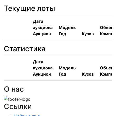
Текущие лоты
Дата
аукциона
Модель
Объем,
Аукцион
Год
Кузов
Компле
Статистика
Дата
аукциона
Модель
Объем,
Аукцион
Год
Кузов
Компле
О нас
Ссылки