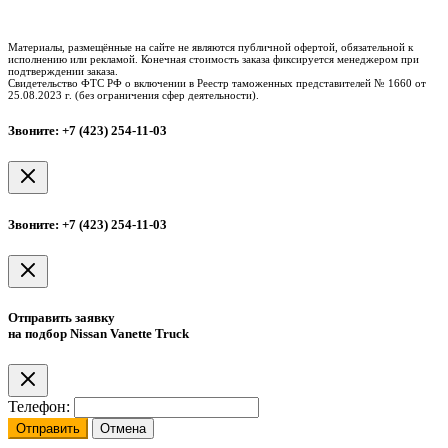
Таможенное оформление
Процедура досмотра
Сертификация
Материалы, размещённые на сайте не являются публичной офертой, обязательной к
исполнению или рекламой. Конечная стоимость заказа фиксируется менеджером при
подтверждении заказа.
Свидетельство ФТС РФ о включении в Реестр таможенных представителей № 1660 от
25.08.2023 г. (без ограничения сфер деятельности).
Звоните: +7 (423) 254-11-03
Звоните: +7 (423) 254-11-03
Отправить заявку
на подбор Nissan Vanette Truck
Телефон:
Отправить
Отмена