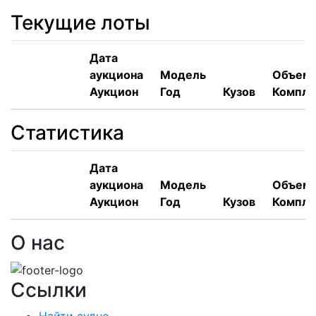
Текущие лоты
Дата
аукциона
Модель
Объем,
Аукцион
Год
Кузов
Компле
Статистика
Дата
аукциона
Модель
Объем,
Аукцион
Год
Кузов
Компле
О нас
Ссылки