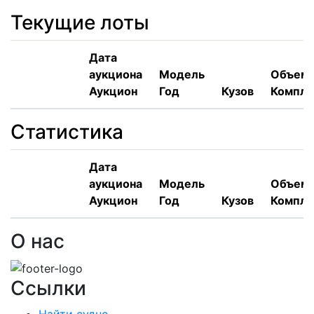
Текущие лоты
Дата
аукциона
Модель
Объем,
Аукцион
Год
Кузов
Компле
Статистика
Дата
аукциона
Модель
Объем,
Аукцион
Год
Кузов
Компле
О нас
Ссылки