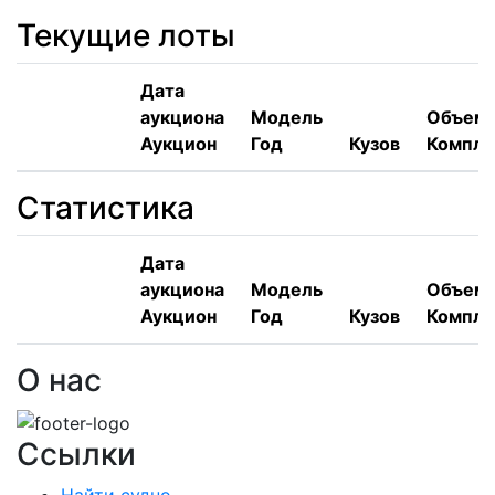
Текущие лоты
Дата
аукциона
Модель
Объем,
Аукцион
Год
Кузов
Компле
Статистика
Дата
аукциона
Модель
Объем,
Аукцион
Год
Кузов
Компле
О нас
Ссылки