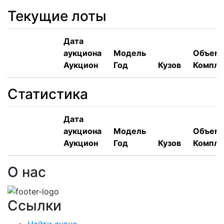
Текущие лоты
Дата
аукциона
Модель
Объем,
Аукцион
Год
Кузов
Компле
Статистика
Дата
аукциона
Модель
Объем,
Аукцион
Год
Кузов
Компле
О нас
Ссылки