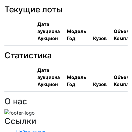
Текущие лоты
Дата
аукциона
Модель
Объем,
Аукцион
Год
Кузов
Компле
Статистика
Дата
аукциона
Модель
Объем,
Аукцион
Год
Кузов
Компле
О нас
Ссылки