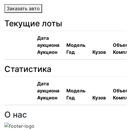
Заказать авто
Текущие лоты
Дата
аукциона
Модель
Объем,
Аукцион
Год
Кузов
Компле
Статистика
Дата
аукциона
Модель
Объем,
Аукцион
Год
Кузов
Компле
О нас