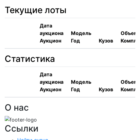
Текущие лоты
Дата
аукциона
Модель
Объем,
Аукцион
Год
Кузов
Компле
Статистика
Дата
аукциона
Модель
Объем,
Аукцион
Год
Кузов
Компле
О нас
Ссылки