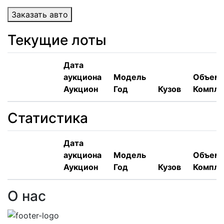
Заказать авто
Текущие лоты
Дата
аукциона
Модель
Объем,
Аукцион
Год
Кузов
Компле
Статистика
Дата
аукциона
Модель
Объем,
Аукцион
Год
Кузов
Компле
О нас