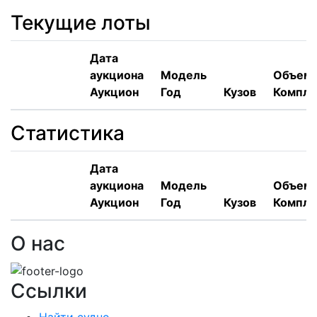
Текущие лоты
Дата
аукциона
Модель
Объем,
Аукцион
Год
Кузов
Компле
Статистика
Дата
аукциона
Модель
Объем,
Аукцион
Год
Кузов
Компле
О нас
Ссылки