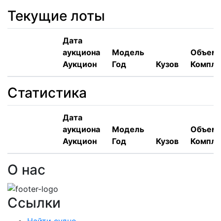
Текущие лоты
Дата
аукциона
Модель
Объем,
Аукцион
Год
Кузов
Компле
Статистика
Дата
аукциона
Модель
Объем,
Аукцион
Год
Кузов
Компле
О нас
Ссылки