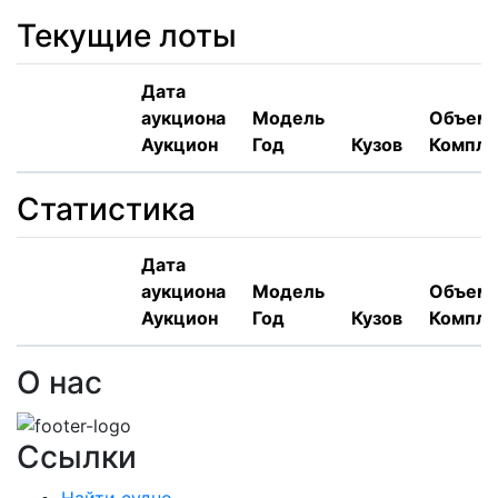
Текущие лоты
Дата
аукциона
Модель
Объем,
Аукцион
Год
Кузов
Компле
Статистика
Дата
аукциона
Модель
Объем,
Аукцион
Год
Кузов
Компле
О нас
Ссылки