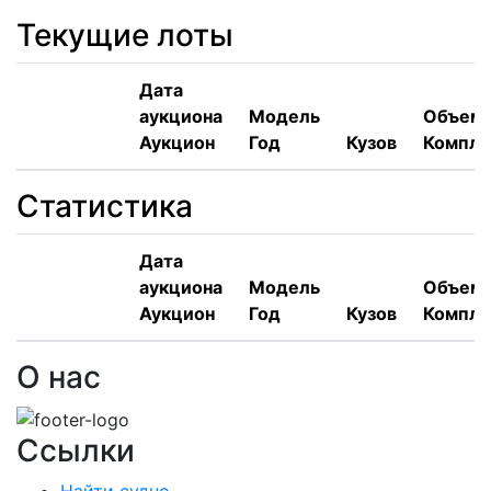
Текущие лоты
Дата
аукциона
Модель
Объем,
Аукцион
Год
Кузов
Компле
Статистика
Дата
аукциона
Модель
Объем,
Аукцион
Год
Кузов
Компле
О нас
Ссылки